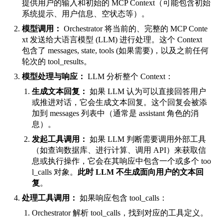
提供用户的输入和初始的 MCP Context（可能包含初始
系统提示、用户信息、空状态等）。
模型调用：
Orchestrator 将当前的、完整的 MCP Conte
xt 发送给大语言模型 (LLM) 进行处理。这个 Context
包含了
messages
,
state
,
tools
(如果需要)，以及之前任何
轮次的
tool_results
。
模型处理与响应：
LLM 分析整个 Context：
生成文本回复：
如果 LLM 认为可以直接回答用户
或推进对话，它会生成文本回复。这个回复会被添
加到
messages
列表中（通常是
assistant
角色的消
息）。
发起工具调用：
如果 LLM 判断需要调用外部工具
（如查询数据库、进行计算、调用 API）来获取信
息或执行操作，它会在其响应中包含一个或多个
too
l_calls
对象。
此时 LLM 不生成面向用户的文本回
复
。
处理工具调用：
如果响应包含
tool_calls
：
Orchestrator 解析
tool_calls
，找到对应的工具定义。