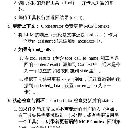
调用实际的外部工具（Tool），并传入所需的参
数。
等待工具执行并返回结果 (
result
)。
更新上下文：
Orchestrator 负责更新 MCP Context：
将 LLM 的响应（无论是文本还是
tool_calls
）作为
一个新的
assistant
消息添加到
messages
中。
如果有
tool_calls
：
将
tool_results
（包含
tool_call_id
,
name
, 和工具返
回的
content
/
result
）添加到 Context 中（通常是作
为一个独立的字段或附加到
state
里）。
根据工具结果更新
state
（例如，记录查询到的数
据到
collected_data
，设置
current_step
为下一
步）。
状态检查与循环：
Orchestrator 检查更新后的
state
：
如果任务尚未完成且
不需要
新的用户输入（例如，
有工具结果需要模型进一步处理，或者需要调用另
一个工具），则带着
更新后的 MCP Context
回到第
2 步，再次调用 LLM。