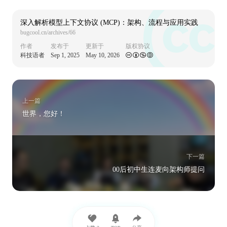
深入解析模型上下文协议 (MCP)：架构、流程与应用实践
bugcool.cn/archives/66
作者
发布于
更新于
版权协议
科技语者
Sep 1, 2025
May 10, 2026
上一篇
世界，您好！
下一篇
00后初中生连麦向架构师提问