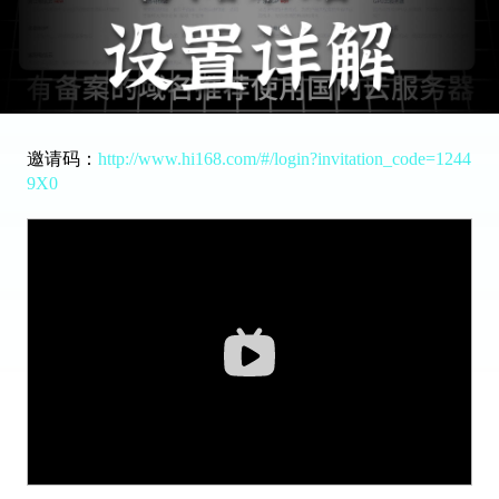
邀请码：
http://www.hi168.com/#/login?invitation_code=1244
9X0