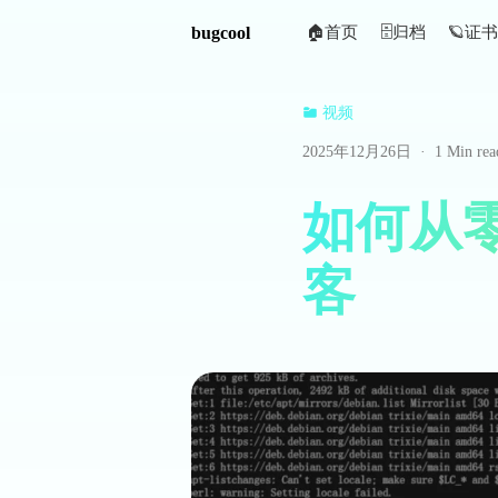
bugcool
🏠️首页
🗄️归档
🪐证书
视频
2025年12月26日
·
1 Min rea
如何从零
客