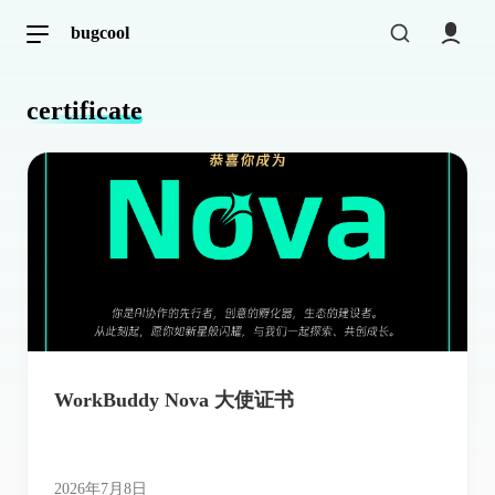
bugcool
certificate
WorkBuddy Nova 大使证书
2026年7月8日